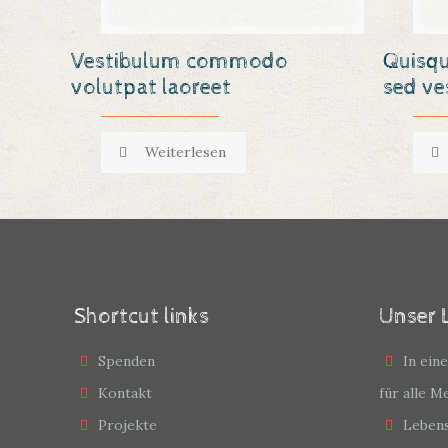
Vestibulum commodo
Quisqu
volutpat laoreet
sed ve
Weiterlesen
Shortcut links
Unser 
Spenden
In ein
Kontakt
für alle 
Projekte
Leben