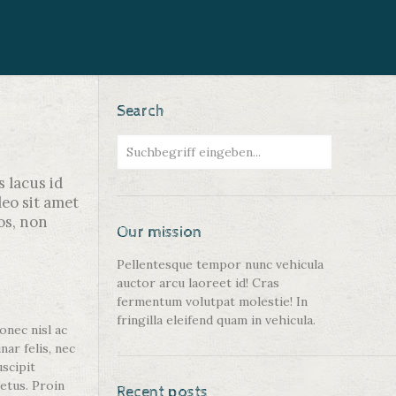
Search
s lacus id
leo sit amet
os, non
Our mission
Pellentesque tempor nunc vehicula
auctor arcu laoreet id! Cras
fermentum volutpat molestie! In
fringilla eleifend quam in vehicula.
onec nisl ac
nar felis, nec
uscipit
metus. Proin
Recent posts