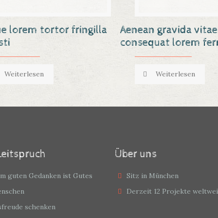
e lorem tortor fringilla
Aenean gravida vitae
sti
consequat lorem f
Weiterlesen
Weiterlesen
Leitspruch
Über uns
em guten Gedanken ist Gutes
Sitz in München
Menschen
Derzeit 12 Projekte weltwei
sfreude schenken