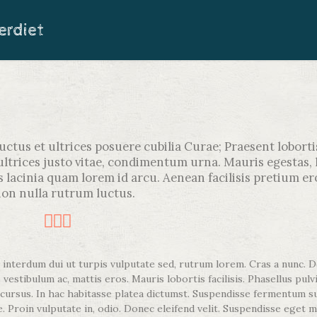
erdiet
uctus et ultrices posuere cubilia Curae; Praesent loborti
ltrices justo vitae, condimentum urna. Mauris egestas, 
s lacinia quam lorem id arcu. Aenean facilisis pretium er
non nulla rutrum luctus.
interdum dui ut turpis vulputate sed, rutrum lorem. Cras a nunc. D
estibulum ac, mattis eros. Mauris lobortis facilisis. Phasellus pulvi
 cursus. In hac habitasse platea dictumst. Suspendisse fermentum s
. Proin vulputate in, odio. Donec eleifend velit. Suspendisse eget 