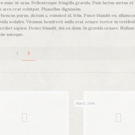
 nunc ut urna. Pellentesque fringilla gravida. Duis luctus metus et 
 arcu erat volutpat. Phasellus dignissim.
honcus purus, dictum a, euismod id, felis. Fusce blandit eu, ullamcor
ravida sodales. Vivamus hendrerit nulla erat ornare tortor in vestibul
rdiet sapien. Donec blandit, dui eu diam. In gravida ornare. Nullam
iis natoque.
1
2
4
Mai 5, 2014