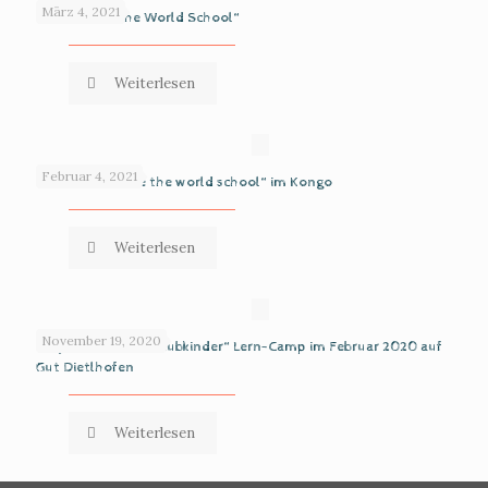
März 4, 2021
The „We are the World School“
Weiterlesen
Februar 4, 2021
Die Oase „We are the world school“ im Kongo
Weiterlesen
November 19, 2020
Projekt „Sternenstaubkinder“ Lern-Camp im Februar 2020 auf
Gut Dietlhofen
Weiterlesen