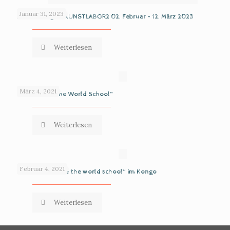
Januar 31, 2023
Ausstellung im KUNSTLABOR2 02. Februar – 12. März 2023
Weiterlesen
März 4, 2021
The „We are the World School“
Weiterlesen
Februar 4, 2021
Die Oase „We are the world school“ im Kongo
Weiterlesen