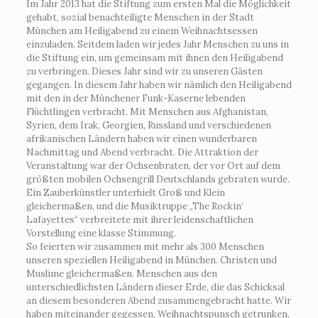
Im Jahr 2013 hat die Stiftung zum ersten Mal die Möglichkeit
gehabt, sozial benachteiligte Menschen in der Stadt
München am Heiligabend zu einem Weihnachtsessen
einzuladen. Seitdem laden wir jedes Jahr Menschen zu uns in
die Stiftung ein, um gemeinsam mit ihnen den Heiligabend
zu verbringen. Dieses Jahr sind wir zu unseren Gästen
gegangen. In diesem Jahr haben wir nämlich den Heiligabend
mit den in der Münchener Funk-Kaserne lebenden
Flüchtlingen verbracht. Mit Menschen aus Afghanistan,
Syrien, dem Irak, Georgien, Russland und verschiedenen
afrikanischen Ländern haben wir einen wunderbaren
Nachmittag und Abend verbracht. Die Attraktion der
Veranstaltung war der Ochsenbraten, der vor Ort auf dem
größten mobilen Ochsengrill Deutschlands gebraten wurde.
Ein Zauberkünstler unterhielt Groß und Klein
gleichermaßen, und die Musiktruppe „The Rockin‘
Lafayettes“ verbreitete mit ihrer leidenschaftlichen
Vorstellung eine klasse Stimmung.
So feierten wir zusammen mit mehr als 300 Menschen
unseren speziellen Heiligabend in München. Christen und
Muslime gleichermaßen. Menschen aus den
unterschiedlichsten Ländern dieser Erde, die das Schicksal
an diesem besonderen Abend zusammengebracht hatte. Wir
haben miteinander gegessen, Weihnachtspunsch getrunken,