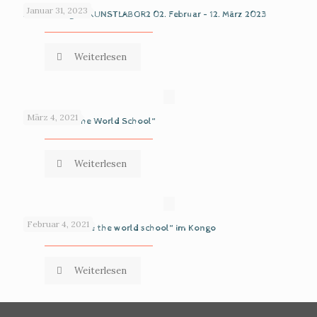
Januar 31, 2023
Ausstellung im KUNSTLABOR2 02. Februar – 12. März 2023
Weiterlesen
März 4, 2021
The „We are the World School“
Weiterlesen
Februar 4, 2021
Die Oase „We are the world school“ im Kongo
Weiterlesen