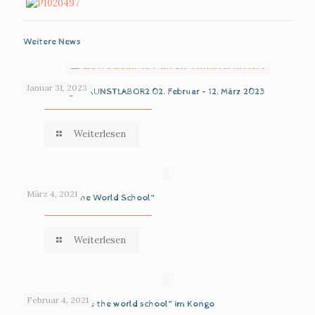
Weitere News
Januar 31, 2023
Ausstellung im KUNSTLABOR2 02. Februar – 12. März 2023
Weiterlesen
März 4, 2021
The „We are the World School“
Weiterlesen
Februar 4, 2021
Die Oase „We are the world school“ im Kongo